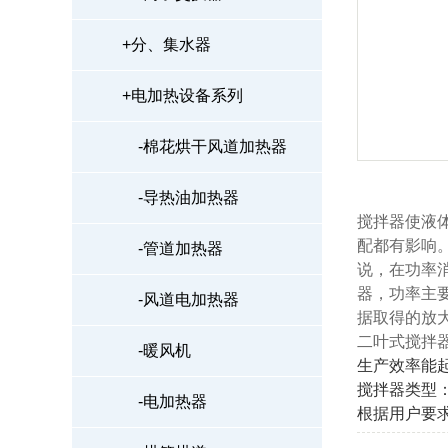
+
分、集水器
+
电加热设备系列
-
棉花烘干风道加热器
-
导热油加热器
搅拌器使液
配都有影响
-
管道加热器
说，在功率
器，功率主
-
风道电加热器
据取得的放
二叶式搅拌
-
暖风机
生产效率能起
搅拌器类型
-
电加热器
根据用户要