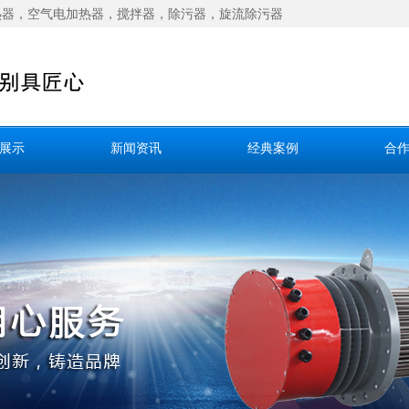
热器
，
空气电加热器
，
搅拌器
，
除污器
，
旋流除污器
展示
新闻资讯
经典案例
合