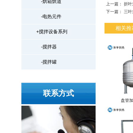
-
烘箱烘道
上一篇：
折叶
下一篇：
三叶
-
电热元件
相关推
+
搅拌设备系列
-
搅拌器
-
搅拌罐
联系方式
盘管