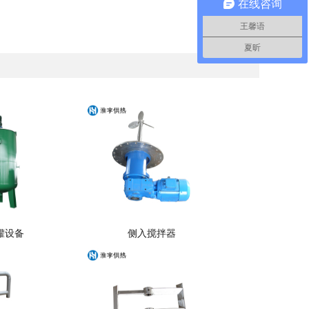
在线咨询
王馨语
夏昕
罐设备
侧入搅拌器